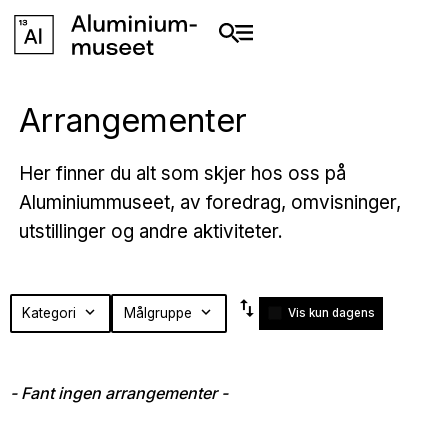
Arrangementer
Her finner du alt som skjer hos oss på
Aluminiummuseet, av foredrag, omvisninger,
utstillinger og andre aktiviteter.
Fant
swap_vert
Kategori
expand_more
Målgruppe
expand_more
Vis kun dagens
ingen
arrangementer
- Fant ingen arrangementer -