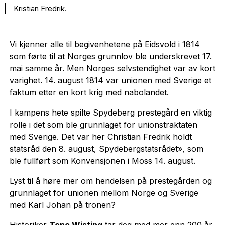
Kristian Fredrik.
Vi kjenner alle til begivenhetene på Eidsvold i 1814
som førte til at Norges grunnlov ble underskrevet 17.
mai samme år. Men Norges selvstendighet var av kort
varighet. 14. august 1814 var unionen med Sverige et
faktum etter en kort krig med nabolandet.
I kampens hete spilte Spydeberg prestegård en viktig
rolle i det som ble grunnlaget for unionstraktaten
med Sverige. Det var her Christian Fredrik holdt
statsråd den 8. august, Spydebergstatsrådet», som
ble fullført som Konvensjonen i Moss 14. august.
Lyst til å høre mer om hendelsen på prestegården og
grunnlaget for unionen mellom Norge og Sverige
med Karl Johan på tronen?
Historiker
Tone Wisting
tar deg med mer enn 200 år