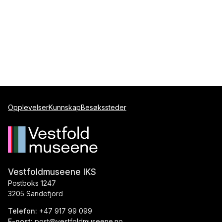
Opplevelser
Kunnskap
Besøkssteder
Vestfoldmuseene IKS
Postboks 1247
3205 Sandefjord
Telefon:
+47 917 99 099
E-post:
post@vestfoldmuseene.no