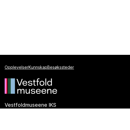
Opplevelser
Kunnskap
Besøkssteder
Vestfoldmuseene IKS
Postboks 1247
3205 Sandefjord
Telefon:
+47 917 99 099