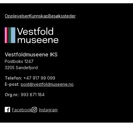
Opplevelser
Kunnskap
Besøkssteder
Vestfoldmuseene IKS
Postboks 1247
3205 Sandefjord
Telefon:
+47 917 99 099
E-post:
post@vestfoldmuseene.no
Org.nr.:
993 871 184
Facebook
Instagram