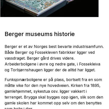
Gammel mønstertegning. Foto: Georg Aamodt.
Berger museums historie
Berger er et av Norges best bevarte industrisamfunn.
Både Berger og Fossekleven fabrikker ligger ved
vassdraget. Berger gård drives videre.
Arbeiderboligene i øvre og nedre gate, i Fossekleiva
og Torbjørnshaugen ligger der de alltid har ligget.
Funksjonærboligene er på plass, bortsett fra en som
måtte vike for den nye hovedveien. Kirken fra 1895,
gamlehjemmet, sykestua osv. ligger vakkert i
terrenget. Brygga skal bygges opp igjen, slik som den
gamle skolen har kommet opp selv om den benyttes
som bolig i dag.