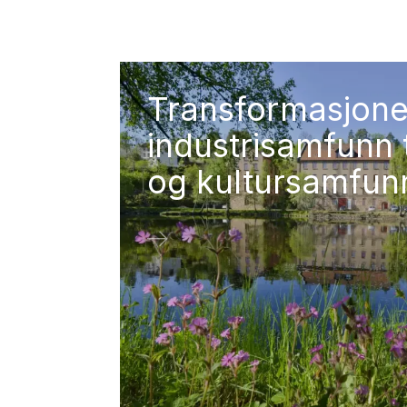
Transformasjone
industrisamfunn t
og kultursamfun