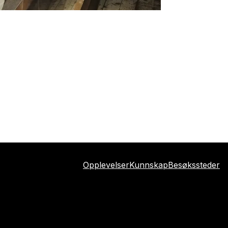
Opplevelser
Kunnskap
Besøkssteder