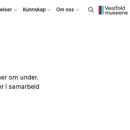
elser
Kunnskap
Om oss
mer om under.
ler i samarbeid