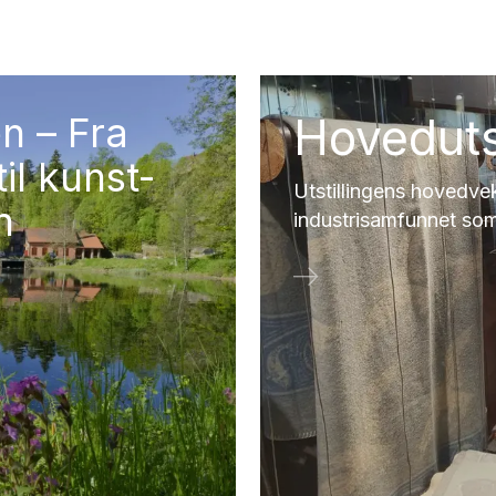
n – Fra
Hovedutst
il kunst-
Utstillingens hovedvek
n
industrisamfunnet som