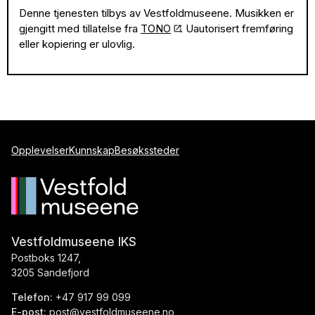
Denne tjenesten tilbys av Vestfoldmuseene. Musikken er
gjengitt med tillatelse fra
TONO
. Uautorisert fremføring
eller kopiering er ulovlig.
Opplevelser
Kunnskap
Besøkssteder
Vestfoldmuseene IKS
Postboks 1247,
3205 Sandefjord
Telefon:
+47 917 99 099
E-post:
post@vestfoldmuseene.no