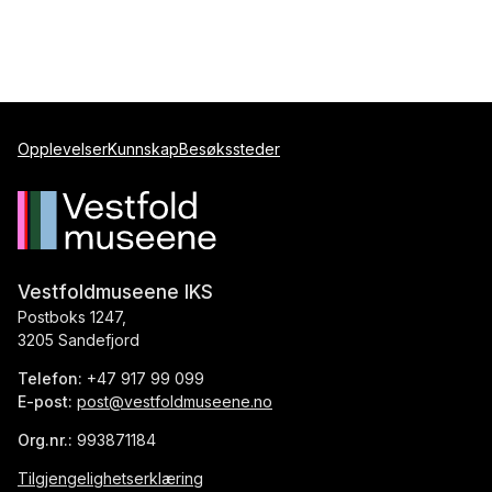
Opplevelser
Kunnskap
Besøkssteder
Vestfoldmuseene IKS
Postboks 1247,
3205 Sandefjord
Telefon:
+47 917 99 099
E-post:
post@vestfoldmuseene.no
Org.nr.:
993871184
Tilgjengelighetserklæring