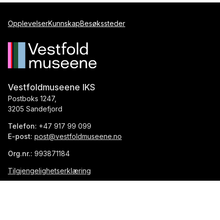
Opplevelser
Kunnskap
Besøkssteder
Vestfoldmuseene IKS
Postboks 1247,
3205 Sandefjord
Telefon:
+47 917 99 099
E-post:
post@vestfoldmuseene.no
Org.nr.:
993871184
Tilgjengelighetserklæring
Facebook
Instagram