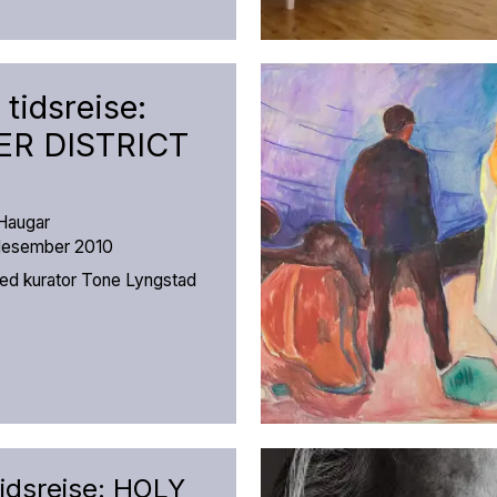
 tidsreise:
R DISTRICT
å Haugar
 desember 2010
ed kurator Tone Lyngstad
 tidsreise: HOLY