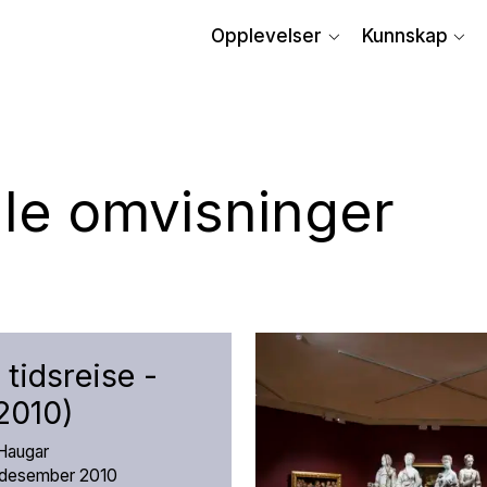
Opplevelser
Kunnskap
ale omvisninger
 tidsreise -
2010)
å Haugar
. desember 2010