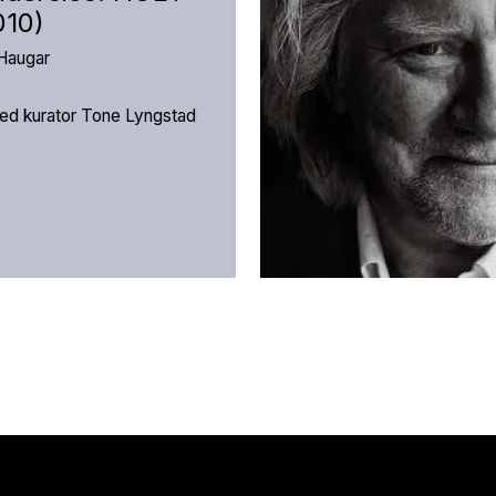
010)
å Haugar
ed kurator Tone Lyngstad