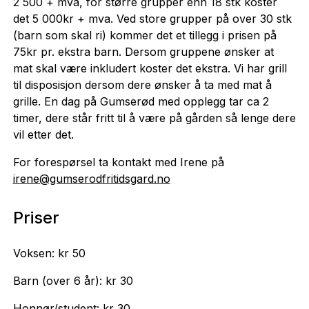
2 500 + mva, for større grupper enn 18 stk koster
det 5 000kr + mva. Ved store grupper på over 30 stk
(barn som skal ri) kommer det et tillegg i prisen på
75kr pr. ekstra barn. Dersom gruppene ønsker at
mat skal være inkludert koster det ekstra. Vi har grill
til disposisjon dersom dere ønsker å ta med mat å
grille. En dag på Gumserød med opplegg tar ca 2
timer, dere står fritt til å være på gården så lenge dere
vil etter det.
For forespørsel ta kontakt med Irene på
irene@gumserodfritidsgard.no
Priser
Voksen: kr 50
Barn (over 6 år): kr 30
Honnør/student: kr 30