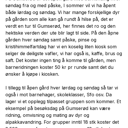
søndag fra og med påske, I sommer vil vi ha åpent
både lørdag og søndag. Vi har mange forskjellige dyr
på gården som alle kan gå rundt å hilse på, det er
verdt en tur til Gumserød, her finnes det ro og den
hektiske verden der ute blir lagt til side. På den åpne
gården hver søndag samt påske, pinse og
kristihimmelfartdag har vi en koselig liten kiosk som
selger de deiligste vafler, vi har også is, kaffe, brus og
saft. Det koster ingen ting å komme til gården, men
barneridningen koster 50 kr pr runde samt det du
ønsker å kjøpe i kiosken.
I tillegg til åpen gård hver lørdag og søndag så tar vi
også i mot barnehager, skoleklasser, Sfo osv. Da
lager vi et opplegg tilpasset gruppen som kommer. Et
eksempel på besøksdag på Gumserød kan være
ridning, omvisning og mating av dyr og
alpakkavandring. For grupper inntil 18 stk koster det