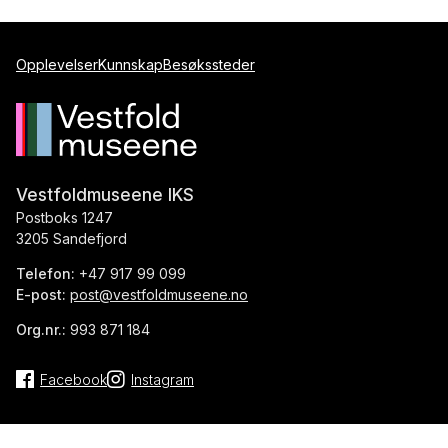
Opplevelser
Kunnskap
Besøkssteder
Vestfoldmuseene IKS
Postboks 1247
3205 Sandefjord
Telefon:
+47 917 99 099
E-post:
post@vestfoldmuseene.no
Org.nr.:
993 871 184
Facebook
Instagram