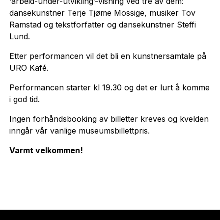
‘arbeid-under-utvikling’-visning ved tre av dem:
dansekunstner Terje Tjøme Mossige, musiker Tov
Ramstad og tekstforfatter og dansekunstner Steffi
Lund.
Etter performancen vil det bli en kunstnersamtale på
URO Kafé.
Performancen starter kl 19.30 og det er lurt å komme
i god tid.
Ingen forhåndsbooking av billetter kreves og kvelden
inngår vår vanlige museumsbillettpris.
Varmt velkommen!