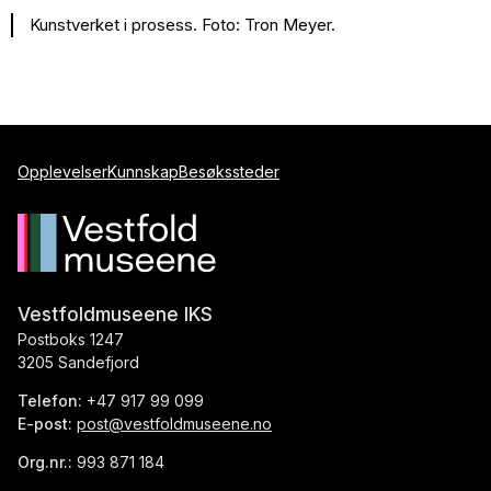
Kunstverket i prosess. Foto: Tron Meyer.
Opplevelser
Kunnskap
Besøkssteder
Vestfoldmuseene IKS
Postboks 1247
3205 Sandefjord
Telefon:
+47 917 99 099
E-post:
post@vestfoldmuseene.no
Org.nr.:
993 871 184