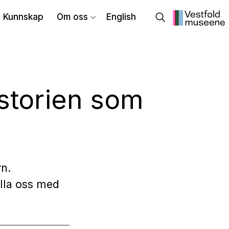
Kunnskap
Om oss
English
storien som
rn.
Ulla oss med