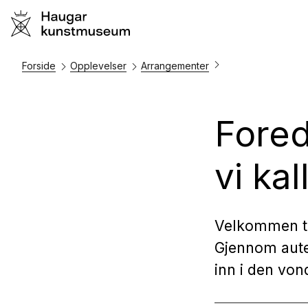
Forside
Opplevelser
Arrangementer
Fored
vi ka
Velkommen til
Gjennom auten
inn i den von