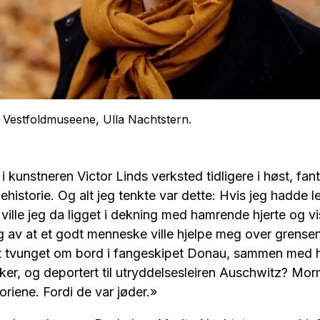
i Vestfoldmuseene, Ulla Nachtstern.
 kunstneren Victor Linds verksted tidligere i høst, fant
ehistorie. Og alt jeg tenkte var dette: Hvis jeg hadde l
ille jeg da ligget i dekning med hamrende hjerte og viss
g av at et godt menneske ville hjelpe meg over grensen 
blitt tvunget om bord i fangeskipet Donau, sammen med 
er, og deportert til utryddelsesleiren Auschwitz? Mo
oriene. Fordi de var jøder.»