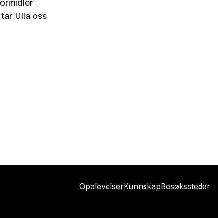
ormidler i
tar Ulla oss
Opplevelser
Kunnskap
Besøkssteder