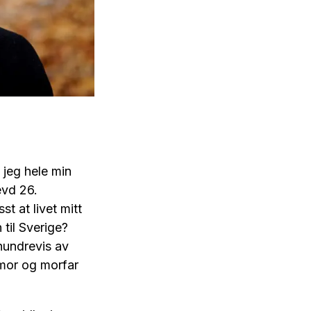
 jeg hele min
evd 26.
t at livet mitt
til Sverige?
hundrevis av
rmor og morfar