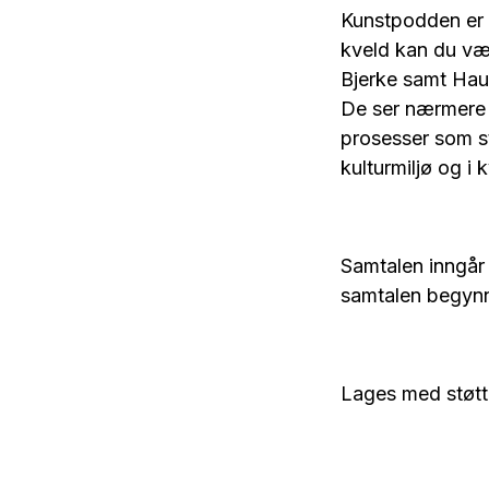
Kunstpodden er N
kveld kan du væ
Bjerke samt Hau
De ser nærmere p
prosesser som st
kulturmiljø og i 
Samtalen inngår 
samtalen begynn
Lages med støtte