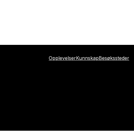
Opplevelser
Kunnskap
Besøkssteder