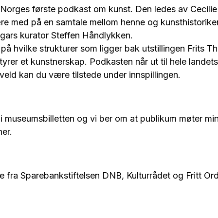
orges første podkast om kunst. Den ledes av Cecilie T
re med på en samtale mellom henne og kunsthistorik
gars kurator Steffen Håndlykken.
å hvilke strukturer som ligger bak utstillingen Frits T
yrer et kunstnerskap. Podkasten når ut til hele landet
kveld kan du være tilstede under innspillingen.
i museumsbilletten og vi ber om at publikum møter mins
er.
 fra Sparebankstiftelsen DNB, Kulturrådet og Fritt Or