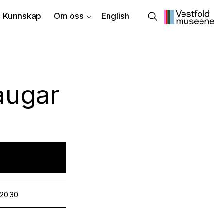
Kunnskap
Om oss
English
augar
 20.30