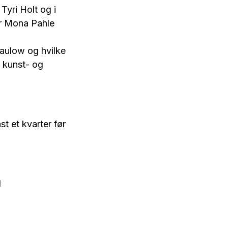
yri Holt og i
er Mona Pahle
haulow og hvilke
s kunst- og
t et kvarter før
d