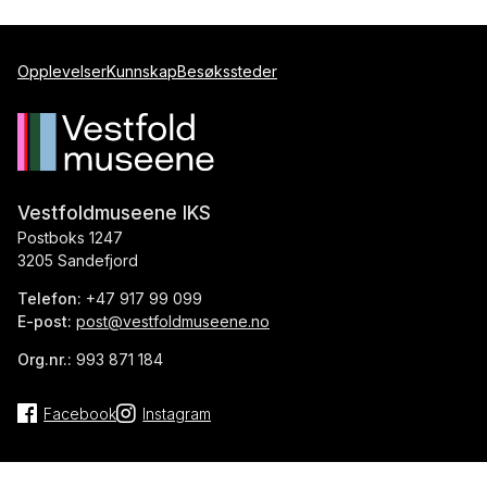
Opplevelser
Kunnskap
Besøkssteder
Vestfoldmuseene IKS
Postboks 1247
3205 Sandefjord
Telefon:
+47 917 99 099
E-post:
post@vestfoldmuseene.no
Org.nr.:
993 871 184
Facebook
Instagram