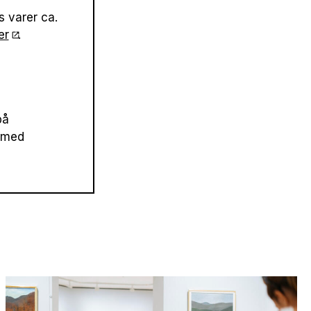
 varer ca.
er
.
på
n med