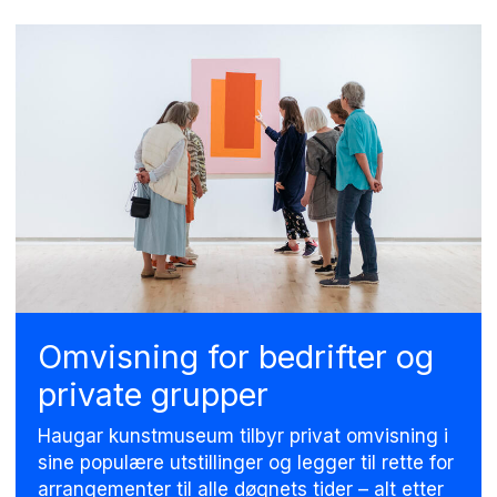
Om­vis­ning for be­drif­ter og
pri­va­te grup­per
Haugar kunstmuseum tilbyr privat omvisning i
sine populære utstillinger og legger til rette for
arrangementer til alle døgnets tider – alt etter