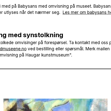
li med på Babysans med omvisning på museet. Babysans
er utlyses når det nærmer seg.
Les mer om babysans h
ng med synstolkning
stolkede omvisinger på forespørsel. Ta kontakt med oss 
ldmuseene.no
ved bestilling eller spørsmål. Merk maile
omvisning på Haugar kunstmuseum".