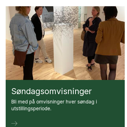
Søn­dags­om­vis­nin­ger
Bli med på omvisninger hver søndag i
utstillingsperiode.