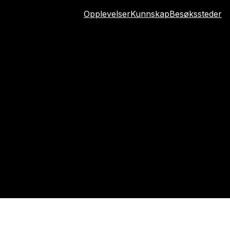
Opplevelser
Kunnskap
Besøkssteder