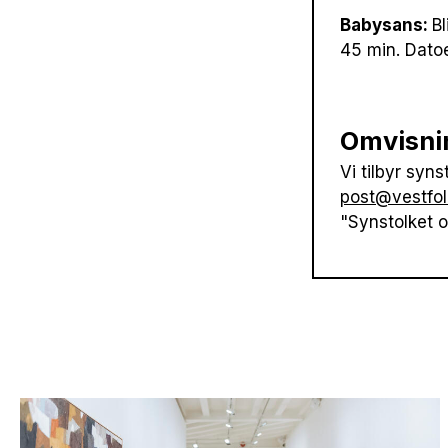
Babysans:
B
45 min. Dato
Omvisni
Vi tilbyr syn
post@vestfo
"Synstolket 