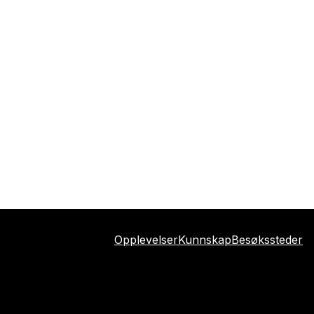
Opplevelser
Kunnskap
Besøkssteder