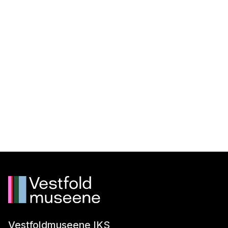
Vestfoldmuseene IKS