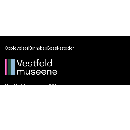
Opplevelser
Kunnskap
Besøkssteder
Vestfoldmuseene IKS
Postboks 1247
3205 Sandefjord
Telefon:
+47 917 99 099
E-post:
post@vestfoldmuseene.no
Org.nr.:
993 871 184