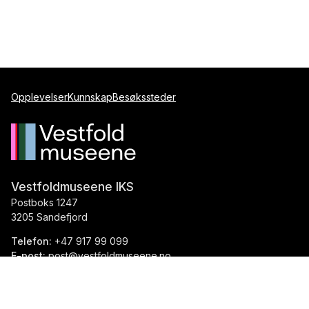
Opplevelser
Kunnskap
Besøkssteder
Vestfoldmuseene IKS
Postboks 1247
3205 Sandefjord
Telefon:
+47 917 99 099
E-post:
post@vestfoldmuseene.no
Org.nr.:
993 871 184