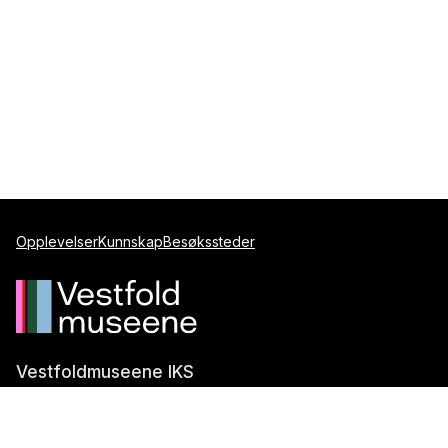
Opplevelser
Kunnskap
Besøkssteder
Vestfoldmuseene IKS
Postboks 1247
3205 Sandefjord