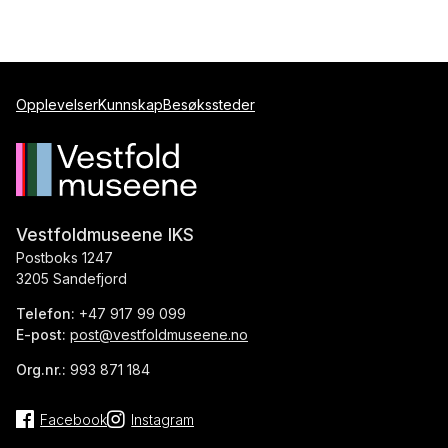
Opplevelser
Kunnskap
Besøkssteder
Vestfoldmuseene IKS
Postboks 1247
3205 Sandefjord
Telefon:
+47 917 99 099
E-post:
post@vestfoldmuseene.no
Org.nr.:
993 871 184
Facebook
Instagram