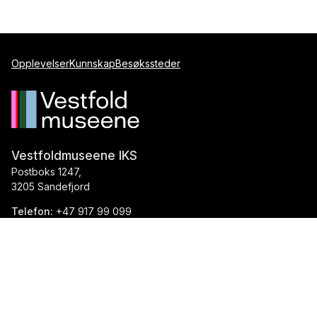
Opplevelser
Kunnskap
Besøkssteder
Vestfoldmuseene IKS
Postboks 1247,
3205 Sandefjord
Telefon:
+47 917 99 099
E-post:
post@vestfoldmuseene.no
Org.nr.:
993871184
Tilgjengelighetserklæring