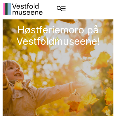
Høstferiemoro på
Vestfoldmuseene!