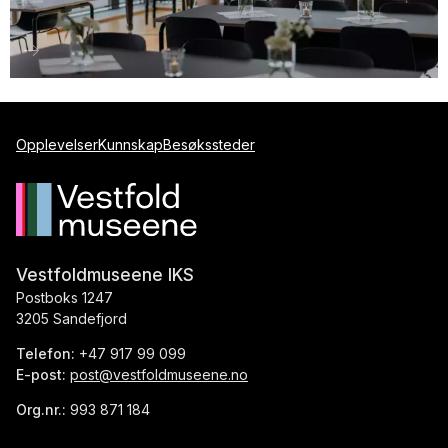
Opplevelser
Kunnskap
Besøkssteder
Vestfoldmuseene IKS
Postboks 1247
3205 Sandefjord
Telefon:
+47 917 99 099
E-post:
post@vestfoldmuseene.no
Org.nr.:
993 871 184