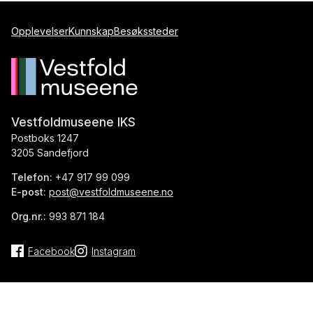
Opplevelser
Kunnskap
Besøkssteder
Vestfoldmuseene IKS
Postboks 1247
3205 Sandefjord
Telefon:
+47 917 99 099
E-post:
post@vestfoldmuseene.no
Org.nr.:
993 871 184
Facebook
Instagram