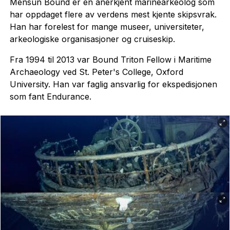
Mensun Bound er en anerkjent marinearkeolog som
har oppdaget flere av verdens mest kjente skipsvrak.
Han har forelest for mange museer, universiteter,
arkeologiske organisasjoner og cruiseskip.
Fra 1994 til 2013 var Bound Triton Fellow i Maritime
Archaeology ved St. Peter's College, Oxford
University. Han var faglig ansvarlig for ekspedisjonen
som fant Endurance.
Deler av Shackletons Endurance. Foto: Falklands Maritime Heritage Trust.