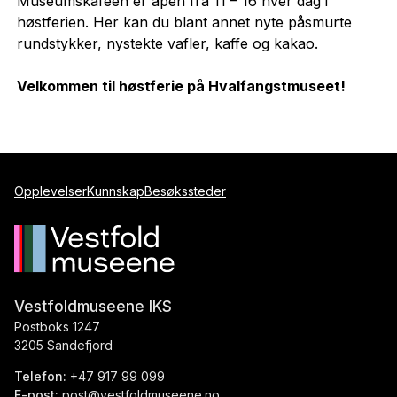
Museumskaféen er åpen fra 11 – 16 hver dag i
høstferien. Her kan du blant annet nyte påsmurte
rundstykker, nystekte vafler, kaffe og kakao.
Velkommen til høstferie på Hvalfangstmuseet!
Opplevelser
Kunnskap
Besøkssteder
Vestfoldmuseene IKS
Postboks 1247
3205 Sandefjord
Telefon:
+47 917 99 099
E-post:
post@vestfoldmuseene.no