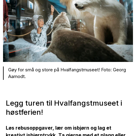
Gøy for små og store på Hvalfangstmuseet! Foto: Georg
Aamodt.
Legg turen til Hvalfangstmuseet i
høstferien!
Løs rebusoppgaver, lær om isbjørn og lag et
kreativt isbjørntrykk. Ta gjerne med et plagg eller