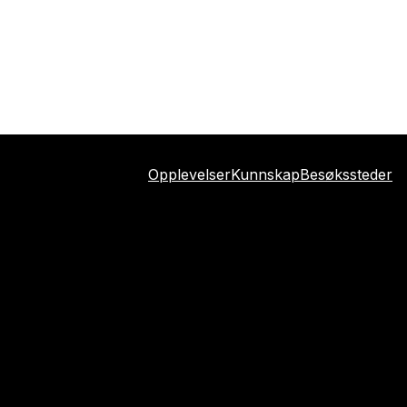
Opplevelser
Kunnskap
Besøkssteder