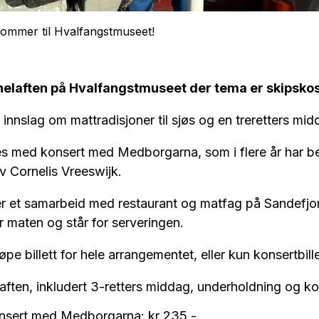
mmer til Hvalfangstmuseet!
helaften på Hvalfangstmuseet der tema er skipskos
 innslag om mattradisjoner til sjøs og en treretters mid
s med konsert med Medborgarna, som i flere år har b
av Cornelis Vreeswijk.
r et samarbeid med restaurant og matfag på Sandefj
r maten og står for serveringen.
øpe billett for hele arrangementet, eller kun konsertbille
laften, inkludert 3-retters middag, underholdning og ko
onsert med Medborgarna: kr 235,-