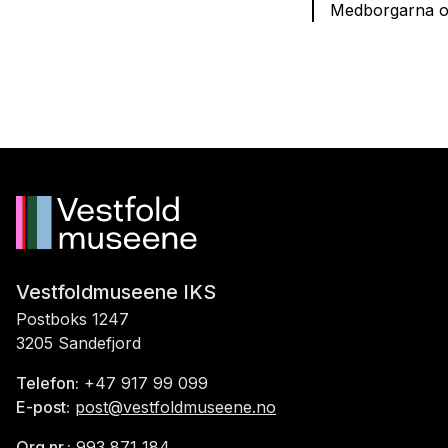
Medborgarna o
Vestfoldmuseene IKS
Postboks 1247
3205 Sandefjord
Telefon:
+47 917 99 099
E-post:
post@vestfoldmuseene.no
Org.nr.:
993 871 184