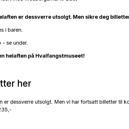
helaften er dessverre utsolgt. Men sikre deg billette
s i baren.
øp - se under.
en helaften på Hvalfangstmuseet!
etter her
en er dessverre utsolgt. Men vi har fortsatt billetter til 
235,-