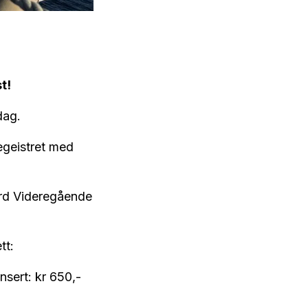
t!
dag.
egeistret med
ord Videregående
tt:
nsert: kr 650,-