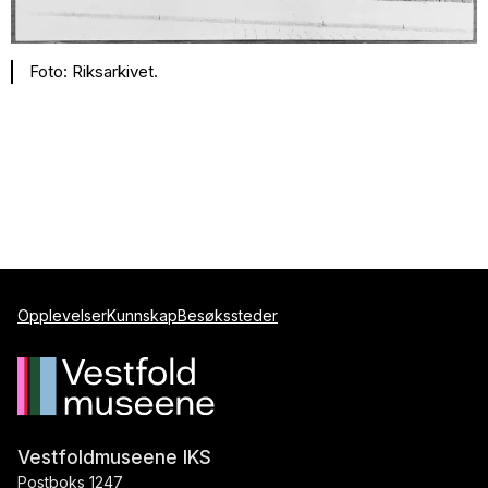
Foto: Riksarkivet.
Opplevelser
Kunnskap
Besøkssteder
Vestfoldmuseene IKS
Postboks 1247