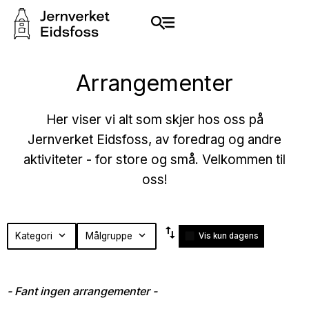
Arrangementer
Her viser vi alt som skjer hos oss på
Jernverket Eidsfoss, av foredrag og andre
aktiviteter - for store og små. Velkommen til
oss!
Fant
swap_vert
Kategori
expand_more
Målgruppe
expand_more
Vis kun dagens
ingen
arrangementer
- Fant ingen arrangementer -