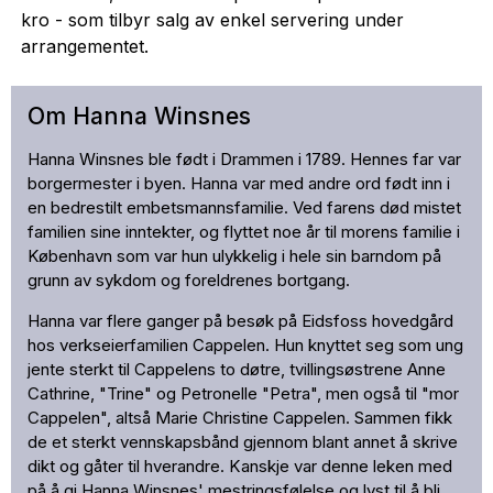
kro - som tilbyr salg av enkel servering under
arrangementet.
Om Hanna Winsnes
Hanna Winsnes ble født i Drammen i 1789. Hennes far var
borgermester i byen. Hanna var med andre ord født inn i
en bedrestilt embetsmannsfamilie. Ved farens død mistet
familien sine inntekter, og flyttet noe år til morens familie i
København som var hun ulykkelig i hele sin barndom på
grunn av sykdom og foreldrenes bortgang.
Hanna var flere ganger på besøk på Eidsfoss hovedgård
hos verkseierfamilien Cappelen. Hun knyttet seg som ung
jente sterkt til Cappelens to døtre, tvillingsøstrene Anne
Cathrine, "Trine" og Petronelle "Petra", men også til "mor
Cappelen", altså Marie Christine Cappelen. Sammen fikk
de et sterkt vennskapsbånd gjennom blant annet å skrive
dikt og gåter til hverandre. Kanskje var denne leken med
på å gi Hanna Winsnes' mestringsfølelse og lyst til å bli