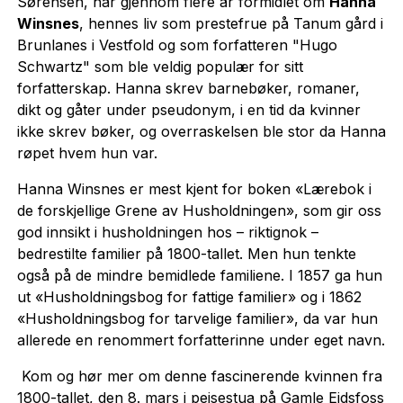
Sørensen, har gjennom flere år formidlet om
Hanna
Winsnes
, hennes liv som prestefrue på Tanum gård i
Brunlanes i Vestfold og som forfatteren "Hugo
Schwartz" som ble veldig populær for sitt
forfatterskap. Hanna skrev barnebøker, romaner,
dikt og gåter under pseudonym, i en tid da kvinner
ikke skrev bøker, og overraskelsen ble stor da Hanna
røpet hvem hun var.
Hanna Winsnes er mest kjent for boken «Lærebok i
de forskjellige Grene av Husholdningen», som gir oss
god innsikt i husholdningen hos – riktignok –
bedrestilte familier på 1800-tallet. Men hun tenkte
også på de mindre bemidlede familiene. I 1857 ga hun
ut «Husholdningsbog for fattige familier» og i 1862
«Husholdningsbog for tarvelige familier», da var hun
allerede en renommert forfatterinne under eget navn.
Kom og hør mer om denne fascinerende kvinnen fra
1800-tallet, den 8. mars i peisestua på Gamle Eidsfoss