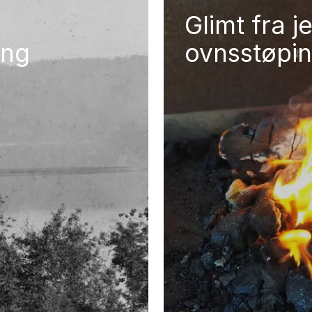
Glimt fra j
ing
ovnsstøpin