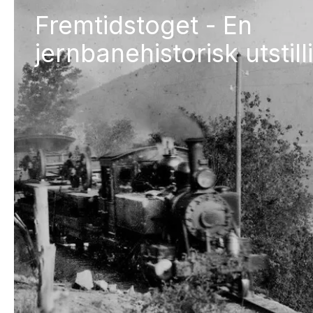
Fremtidstoget - En
jernbanehistorisk utstill