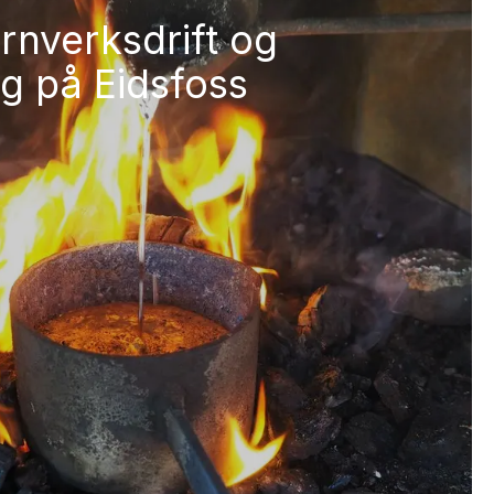
ernverksdrift og
g på Eidsfoss