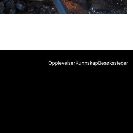
Opplevelser
Kunnskap
Besøkssteder