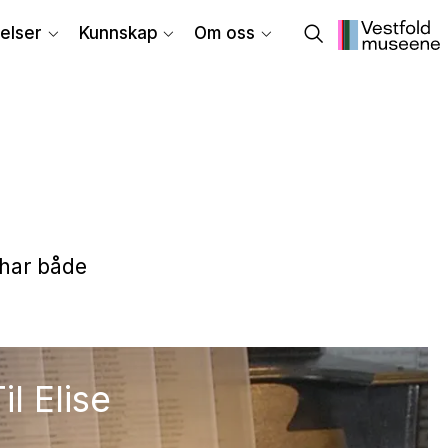
elser
Kunnskap
Om oss
 har både
il Elise