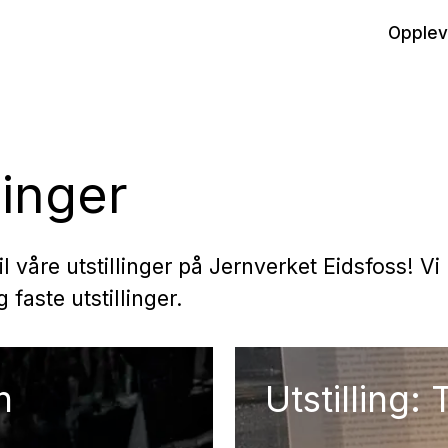
Opplev
linger
 våre utstillinger på Jernverket Eidsfoss! Vi
faste utstillinger.
n
Utstilling: T