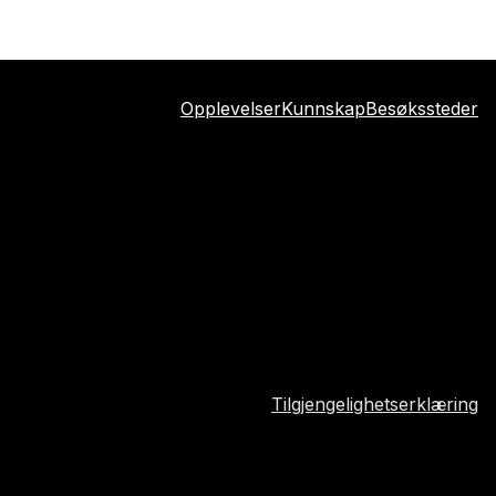
Opplevelser
Kunnskap
Besøkssteder
Tilgjengelighetserklæring