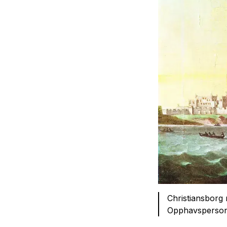
Christiansborg m
Opphavsperson