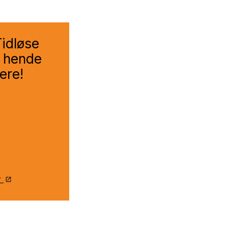
Tidløse
t hende
ere!
r