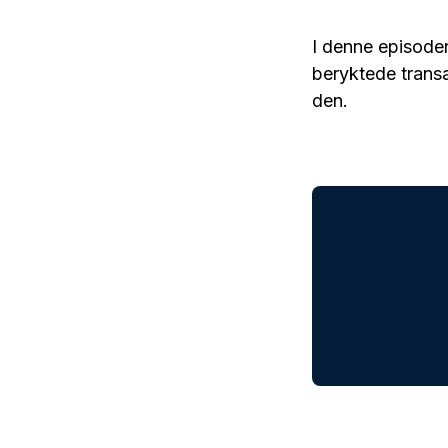
I denne episoden
beryktede transa
den.