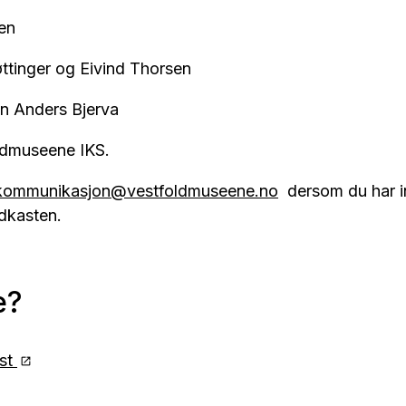
en
ttinger og Eivind Thorsen
n Anders Bjerva
oldmuseene IKS.
kommunikasjon@vestfoldmuseene.no
dersom du har inn
dkasten.
e?
st