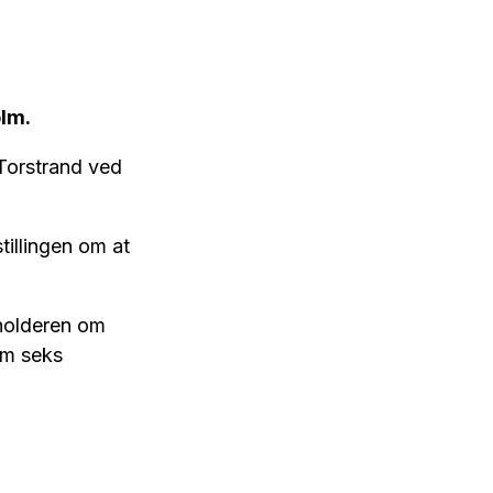
olm.
 Torstrand ved
tillingen om at
sholderen om
om seks