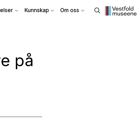
elser
Kunnskap
Om oss
re på