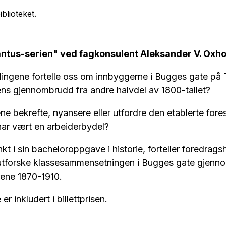
blioteket.
antus-serien" ved fagkonsulent Aleksander V. Oxh
lingene fortelle oss om innbyggerne i Bugges gate på
gens gjennombrudd fra andre halvdel av 1800-tallet?
ne bekrefte, nyansere eller utfordre den etablerte fores
 har vært en arbeiderbydel?
 i sin bacheloroppgave i historie, forteller foredrag
utforske klassesammensetningen i Bugges gate gjenn
årene 1870-1910.
er inkludert i billettprisen.