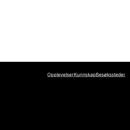
Opplevelser
Kunnskap
Besøkssteder