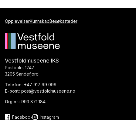
Opplevelser
Kunnskap
Besøkssteder
Vestfoldmuseene IKS
Postboks 1247
3205 Sandefjord
Telefon:
+47 917 99 099
E-post:
post@vestfoldmuseene.no
Org.nr.:
993 871 184
Facebook
Instagram