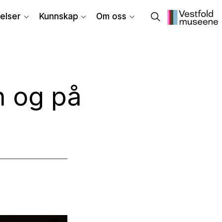
elser
Kunnskap
Om oss
n og på