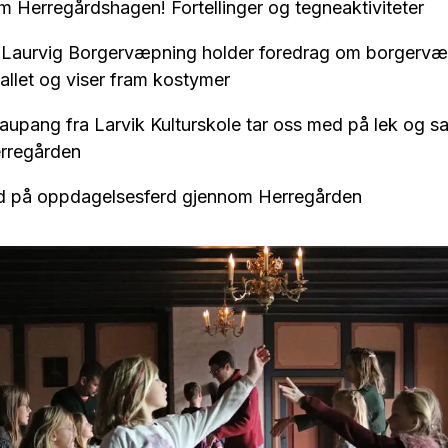
om Herregårdshagen! Fortellinger og tegneaktiviteter
: Laurvig Borgervæpning holder foredrag om borgervæp
allet og viser fram kostymer
 Kaupang fra Larvik Kulturskole tar oss med på lek og sa
rregården
med på oppdagelsesferd gjennom Herregården