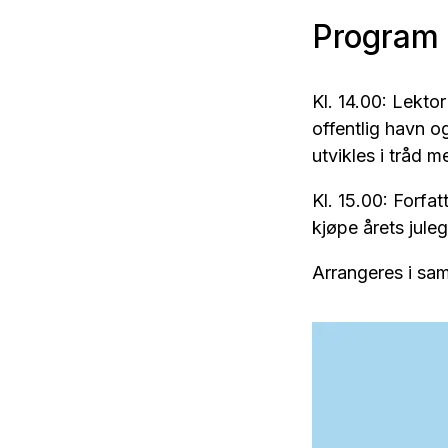
Program 
Kl. 14.00: Lekto
offentlig havn 
utvikles i tråd
Kl. 15.00: Forfa
kjøpe årets jule
Arrangeres i sa