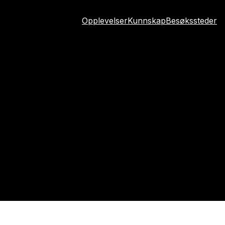
Opplevelser
Kunnskap
Besøkssteder