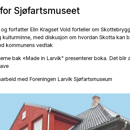
for Sjøfartsmuseet
r og forfatter Elin Kragset Vold forteller om Skottebryg
og kulturminne, med diskusjon om hvordan Skotta kan 
 med kommunens vedtak
tterne bak «Made in Larvik" presenterer boka. Det blir a
gave
marbeid med Foreningen Larvik Sjøfartsmuseum