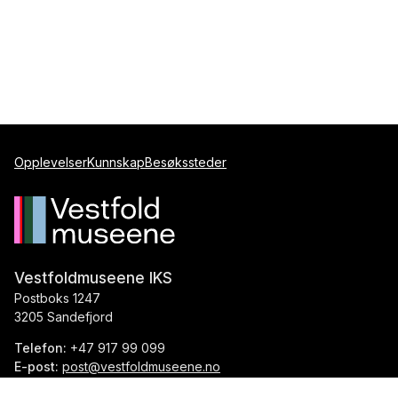
Opplevelser
Kunnskap
Besøkssteder
Vestfoldmuseene IKS
Postboks 1247
3205 Sandefjord
Telefon:
+47 917 99 099
E-post:
post@vestfoldmuseene.no
Org.nr.:
993 871 184