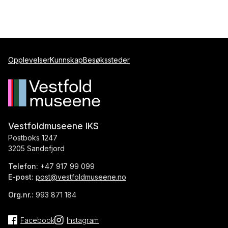
Opplevelser
Kunnskap
Besøkssteder
Vestfoldmuseene IKS
Postboks 1247
3205 Sandefjord
Telefon:
+47 917 99 099
E-post:
post@vestfoldmuseene.no
Org.nr.:
993 871 184
Facebook
Instagram