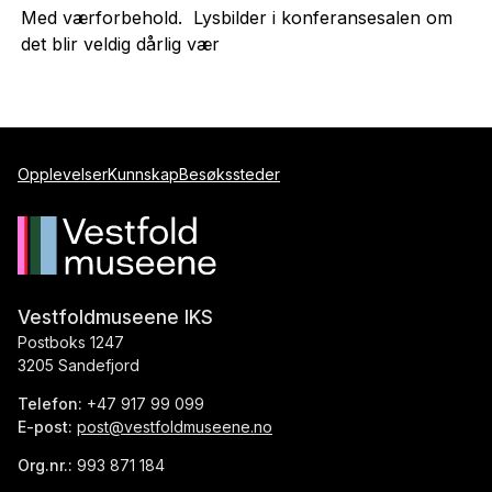
Med værforbehold. Lysbilder i konferansesalen om
det blir veldig dårlig vær
Opplevelser
Kunnskap
Besøkssteder
Vestfoldmuseene IKS
Postboks 1247
3205 Sandefjord
Telefon:
+47 917 99 099
E-post:
post@vestfoldmuseene.no
Org.nr.:
993 871 184