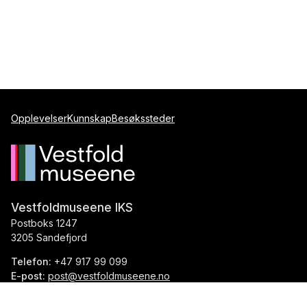
Opplevelser
Kunnskap
Besøkssteder
Vestfoldmuseene IKS
Postboks 1247
3205 Sandefjord
Telefon:
+47 917 99 099
E-post:
post@vestfoldmuseene.no
Org.nr.:
993 871 184