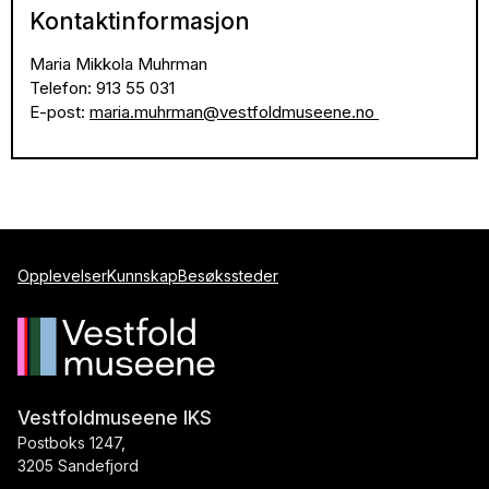
Kontaktinformasjon
Maria Mikkola Muhrman
Telefon: 913 55 031
E-post:
maria.muhrman@vestfoldmuseene.no
Opplevelser
Kunnskap
Besøkssteder
Vestfoldmuseene IKS
Postboks 1247,
3205 Sandefjord