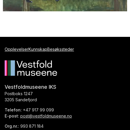
Opplevelser
Kunnskap
Besøkssteder
Vestfoldmuseene IKS
Postboks 1247
3205 Sandefjord
Telefon:
+47 917 99 099
E-post:
post@vestfoldmuseene.no
Org.nr.:
993 871 184