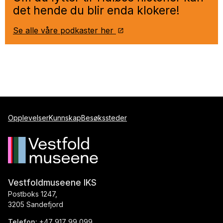
det hende du blir enda klokere!
Se alle våre podkaster her
Opplevelser
Kunnskap
Besøkssteder
Vestfoldmuseene IKS
Postboks 1247,
3205 Sandefjord
Telefon:
+47 917 99 099