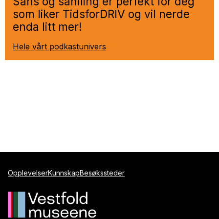
Sans og samling er perfekt for deg
som liker TidsforDRIV og vil nerde
enda litt mer!
Hele vårt podkastunivers
Opplevelser
Kunnskap
Besøkssteder