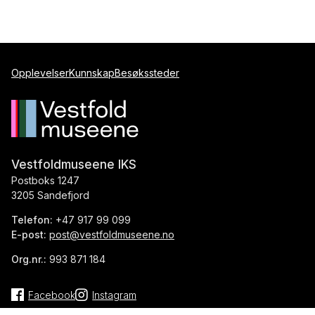
Opplevelser
Kunnskap
Besøkssteder
Vestfoldmuseene IKS
Postboks 1247
3205 Sandefjord
Telefon:
+47 917 99 099
E-post:
post@vestfoldmuseene.no
Org.nr.:
993 871 184
Facebook
Instagram