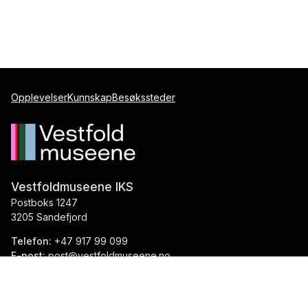
Opplevelser
Kunnskap
Besøkssteder
Vestfoldmuseene IKS
Postboks 1247
3205 Sandefjord
Telefon:
+47 917 99 099
E-post:
post@vestfoldmuseene.no
Org.nr.:
993 871 184