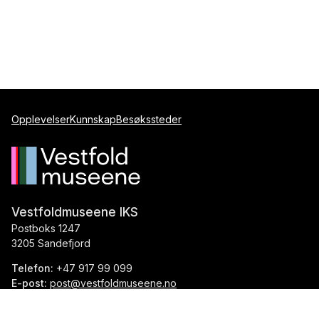
Opplevelser
Kunnskap
Besøkssteder
Vestfoldmuseene IKS
Postboks 1247
3205 Sandefjord
Telefon:
+47 917 99 099
E-post:
post@vestfoldmuseene.no
Org.nr.:
993 871 184