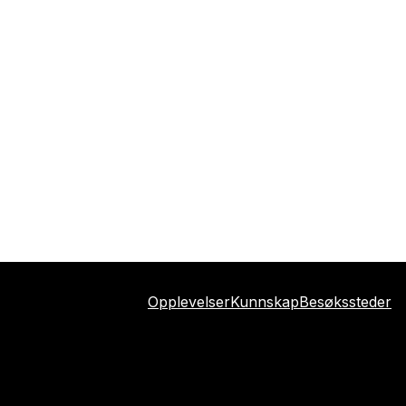
Opplevelser
Kunnskap
Besøkssteder