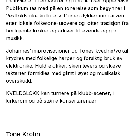
De inviterer til en vakker og unik konsertopplevelse.
Publikum tas med på en tonereise som begynner i
Vestfolds rike kulturarv. Duoen dykker inn i arven
etter lokale folketone-utøvere og løfter tradisjon fra
bortgjemte kroker og arkiver til levende og god
musikk.
Johannes’ improvisasjoner og Tones kveding/vokal
krydres med folkelige harper og forsiktig bruk av
elektronika. Huldrelokker, skjemtevers og skjeve
taktarter formidles med glimt i øyet og musikalsk
overskudd.
KVELDSLOKK kan turnere på klubb-scener, i
kirkerom og på større konsertarenaer.
Tone Krohn