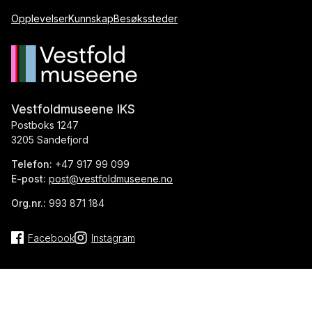
Opplevelser
Kunnskap
Besøkssteder
Vestfoldmuseene IKS
Postboks 1247
3205 Sandefjord
Telefon:
+47 917 99 099
E-post:
post@vestfoldmuseene.no
Org.nr.:
993 871 184
Facebook
Instagram