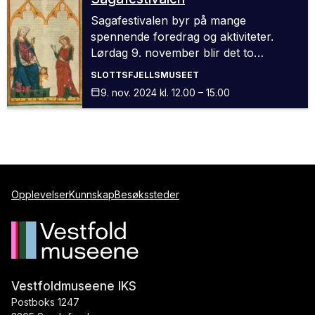
Sagafestivalen byr på mange
spennende foredrag og aktiviteter.
Lørdag 9. november blir det to
foredrag på Slottsfjellsmuseet.
SLOTTSFJELLSMUSEET
9. nov.
2024
kl. 12.00 – 15.00
Opplevelser
Kunnskap
Besøkssteder
Vestfoldmuseene IKS
Postboks 1247